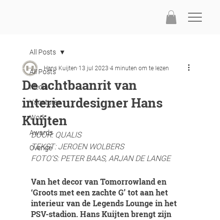
All Posts
Hans Kuijten
13 jul 2023
4 minuten om te lezen
All Posts
De achtbaanrit van
Media
interieurdesigner Hans
Vacatures
Kuijten
Work
Awards
DOOR: QUALIS
TEKST: JEROEN WOLBERS
Overige
FOTO’S: PETER BAAS, ARJAN DE LANGE
Van het decor van Tomorrowland en 
‘Groots met een zachte G’ tot aan het 
interieur van de Legends Lounge in het 
PSV-stadion. Hans Kuijten brengt zijn 