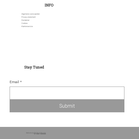
INFO
Algemene voorwaarden
Privacy statement
Disclaimer
Cookies
Klantenservice
Stay Tuned
Email
*
Submit
Website by
Big Bang Brands