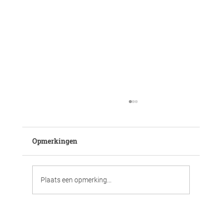
Opmerkingen
Plaats een opmerking...
Aan 't 'blauwdoek' meer sterren, de club