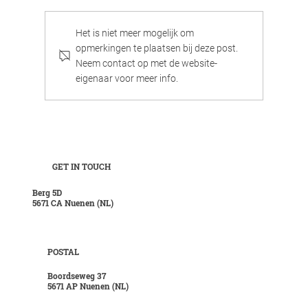
Het is niet meer mogelijk om
opmerkingen te plaatsen bij deze post.
Neem contact op met de website-
Aspen - Robuust en elegant tegelijk
eigenaar voor meer info.
GET IN TOUCH
Berg 5D
5671 CA Nuenen (NL)
POSTAL
Boordseweg 37
5671 AP Nuenen (NL)