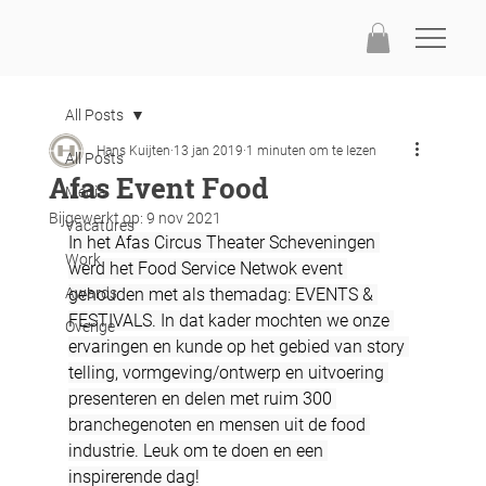
All Posts
Hans Kuijten
13 jan 2019
1 minuten om te lezen
All Posts
Afas Event Food
Media
Bijgewerkt op:
9 nov 2021
Vacatures
In het Afas Circus Theater Scheveningen 
Work
werd het Food Service Netwok event 
Awards
gehouden met als themadag: EVENTS & 
FESTIVALS. In dat kader mochten we onze 
Overige
ervaringen en kunde op het gebied van story 
telling, vormgeving/ontwerp en uitvoering 
presenteren en delen met ruim 300 
branchegenoten en mensen uit de food 
industrie. Leuk om te doen en een 
inspirerende dag!