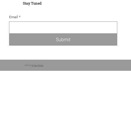
Stay Tuned
Email
*
Submit
Website by
Big Bang Brands