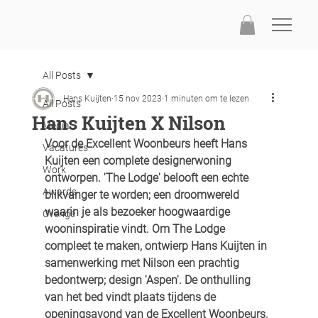
All Posts
Hans Kuijten
15 nov 2023
1 minuten om te lezen
All Posts
Hans Kuijten X Nilson
Media
Voor de Excellent Woonbeurs heeft Hans 
Vacatures
Kuijten een complete designerwoning 
Work
ontworpen. 'The Lodge' belooft een echte 
Awards
blikvanger te worden; een droomwereld 
waarin je als bezoeker hoogwaardige 
Overige
wooninspiratie vindt. Om The Lodge 
compleet te maken, ontwierp Hans Kuijten in 
samenwerking met Nilson een prachtig 
bedontwerp; design 'Aspen'. De onthulling 
van het bed vindt plaats tijdens de 
openingsavond van de Excellent Woonbeurs.