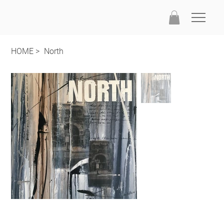
HOME
>
North