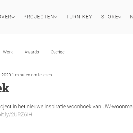
OVER
PROJECTEN
TURN-KEY
STORE
Work
Awards
Overige
v 2020
1 minuten om te lezen
ek
0
oject in het nieuwe inspiratie woonboek van UW-woonmag
bit.ly/2URZ6IH