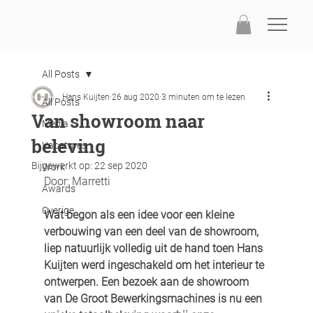
All Posts
Hans Kuijten
26 aug 2020
3 minuten om te lezen
All Posts
Van showroom naar
Media
beleving
Vacatures
Bijgewerkt op:
22 sep 2020
Work
Door: Marretti
Awards
Overige
Wat begon als een idee voor een kleine 
verbouwing van een deel van de showroom, 
liep natuurlijk volledig uit de hand toen Hans 
Kuijten werd ingeschakeld om het interieur te 
ontwerpen. Een bezoek aan de showroom 
van De Groot Bewerkingsmachines is nu een 