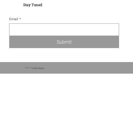
Stay Tuned
Email
*
Submit
Website by
Big Bang Brands