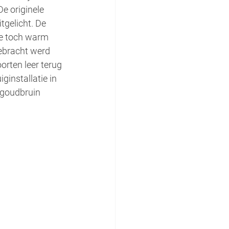
e originele
tgelicht. De 
e toch warm 
ebracht werd 
orten leer terug 
ginstallatie in 
 goudbruin 