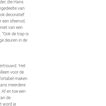
er, die Hans 
ngedeelte van 
ook decoratief 
 een sfeervol, 
eniet van een 
 “Ook de trap is 
ge deuren in de 
rtrouwd. ‘Het 
lleen voor de 
fortabel maken 
 Hans meerdere 
 Af en toe een 
van de 
t word je 