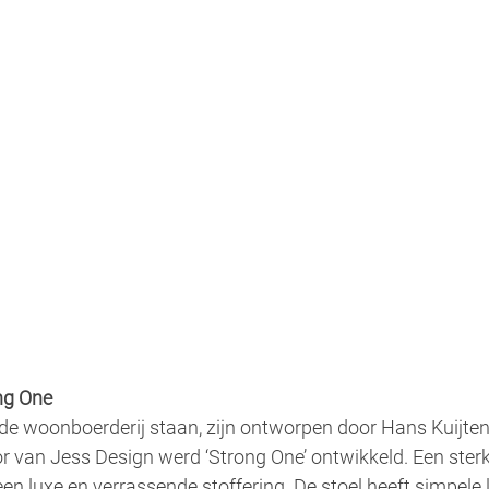
ng One
n de woonboerderij staan, zijn ontworpen door Hans Kuijt
 van Jess Design werd ‘Strong One’ ontwikkeld. Een sterke
en luxe en verrassende stoffering. De stoel heeft simpele l