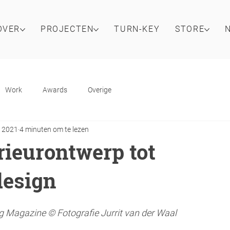
OVER
PROJECTEN
TURN-KEY
STORE
Work
Awards
Overige
r 2021
4 minuten om te lezen
rieurontwerp tot
design
ng Magazine © Fotografie Jurrit van der Waal