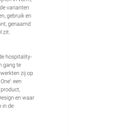
de varianten 
n, gebruik en 
ant, genaamd 
 zit.
e hospitality-
n gang te 
werkten zij op 
One’: een 
 product, 
Design en waar 
 in de