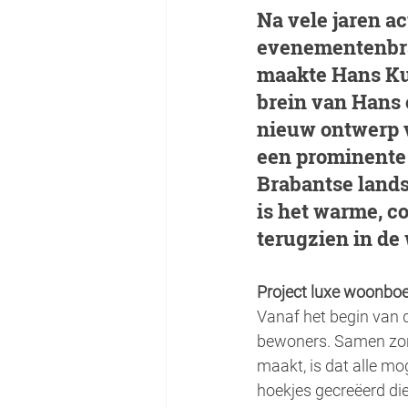
Na vele jaren act
evenementenbran
maakte Hans Kui
brein van Hans 
nieuw ontwerp vo
een prominente 
Brabantse lands
is het warme, co
terugzien in de 
Project luxe woonboer
Vanaf het begin van 
bewoners. Samen zorgd
maakt, is dat alle m
hoekjes gecreëerd die