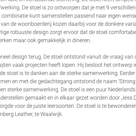
werking. De stoel is zo ontworpen dat je met 9 verschillen
een combinatie kunt samenstellen passend naar eigen wense
an de woonboerderij kozen daarbij voor de donkere vari
htige robuuste design zorgt ervoor dat de stoel comfortabel
werken maar ook gemakkelijk in dineren. 
neel design terug. De stoel ontstond vanuit de vraag van d
jten vaak projecten heeft lopen. Hij besloot het ontwerp i
e stoel is te danken aan de sterke samenwerking. Eerder 
amen en met die gedachtegang ontstond de naam ‘Strong 
 een sterke samenwerking. De stoel is een puur Nederlands
derstellen gemaakt en in elkaar gezet worden door Jess 
rgde voor de juiste leersoorten. De stoel is te bewonderen
berg Leather, te Waalwijk.