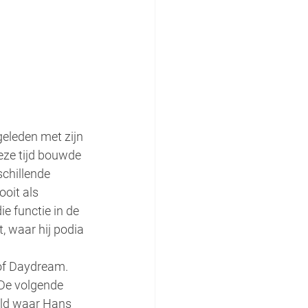
geleden met zijn 
eze tijd bouwde 
schillende 
oit als 
 functie in de 
 waar hij podia 
of Daydream. 
 De volgende 
eld waar Hans 