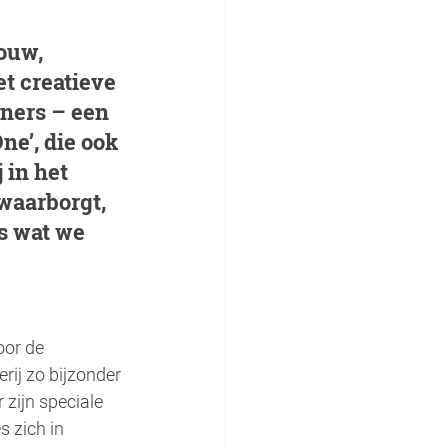
ouw, 
t creatieve 
ners – een 
ne’, die ook 
in het 
waarborgt, 
s wat we 
or de 
ij zo bijzonder 
zijn speciale 
 zich in 