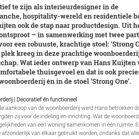
ief te zijn als interieurdesigner in de 
che, hospitality-wereld en residentiele b
jten ook de stap naar productdesign. Uit he
ontsproot – in samenwerking met twee part
or een robuuste, krachtige stoel: ‘Strong O
plek kreeg in deze prachtige woonboerderij 
chap. Wat ieder ontwerp van Hans Kuijten 
mfortabele thuisgevoel en dat is ook precie
woonboerderij én in de stoel ‘Strong One’.
derij | Decoratief én functioneel
de aankoop van de woonboerderij werd Hans betrokken do
en zij voor de indeling en inrichting. Wat de woonboerder
ogelijkheden van een woning samenkomen in één ruimte. Er 
 afzonderlijk van elkaar gebruikt worden, ondanks dat alles