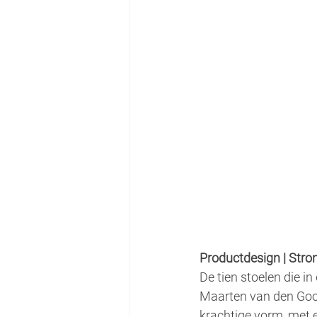
Productdesign | Stro
De tien stoelen die i
Maarten van den Goor
krachtige vorm, met e