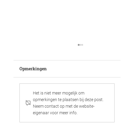
Opmerkingen
Het is niet meer mogelijk om
opmerkingen te plaatsen bij deze post.
Neem contact op met de website-
eigenaar voor meer info.
Aan 't 'blauwdoek' meer sterren, de club
bovenaan