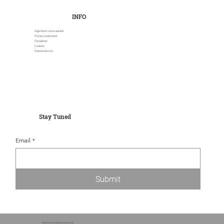
INFO
Algemene voorwaarden
Privacy statement
Disclaimer
Cookies
Klantenservice
Stay Tuned
Email
*
Submit
Website by
Big Bang Brands