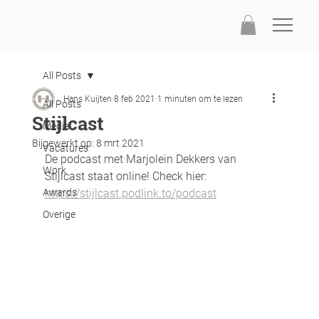
All Posts
Hans Kuijten
8 feb 2021
1 minuten om te lezen
All Posts
Stijlcast
Media
Bijgewerkt op:
8 mrt 2021
Vacatures
De podcast met Marjolein Dekkers van 
Work
Stijlcast staat online! Check hier: 
Awards
https://stijlcast.podlink.to/podcast
Overige