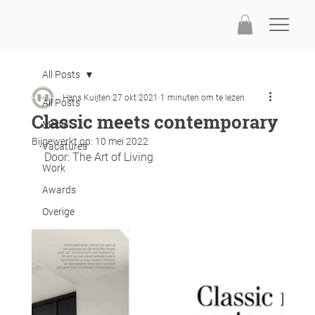
All Posts
Hans Kuijten
27 okt 2021
1 minuten om te lezen
All Posts
Classic meets contemporary
Media
Bijgewerkt op:
10 mei 2022
Vacatures
Door: The Art of Living
Work
Awards
Overige