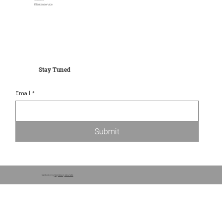
Klantenservice
Stay Tuned
Email
*
Submit
Website by
Big Bang Brands