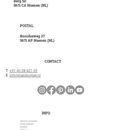
Berg 5D
5671 CA Nuenen (NL)
POSTAL
Boordseweg 37
5671 AP Nuenen (NL)
CONTACT
T
+31 40 28 421 35
E
info@hanskuijten.nl
INFO
Algemene voorwaarden
Privacy statement
Disclaimer
Cookies