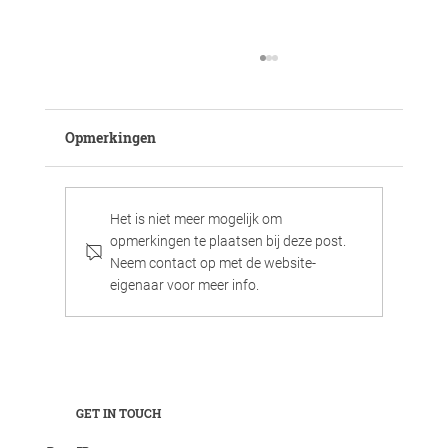
Opmerkingen
Het is niet meer mogelijk om
opmerkingen te plaatsen bij deze post.
Neem contact op met de website-
eigenaar voor meer info.
Werken,chillen en het gezinsleven
vieren in luxe sferen
GET IN TOUCH