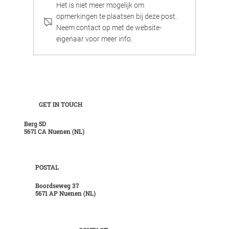
Het is niet meer mogelijk om
opmerkingen te plaatsen bij deze post.
Neem contact op met de website-
eigenaar voor meer info.
Aan 't 'blauwdoek' meer sterren, de club
bovenaan
GET IN TOUCH
Berg 5D
5671 CA Nuenen (NL)
POSTAL
Boordseweg 37
5671 AP Nuenen (NL)