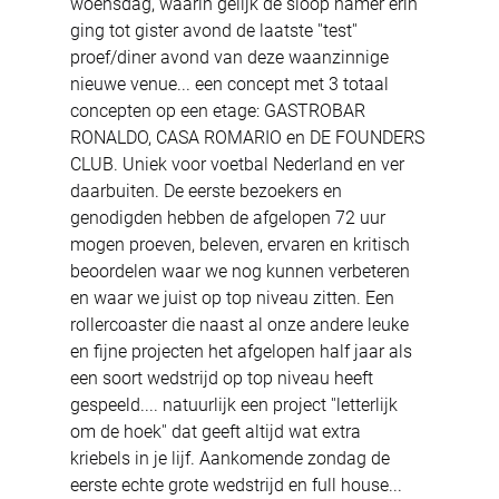
woensdag, waarin gelijk de sloop hamer erin 
ging tot gister avond de laatste ''test'' 
proef/diner avond van deze waanzinnige 
nieuwe venue... een concept met 3 totaal 
concepten op een etage: GASTROBAR 
RONALDO, CASA ROMARIO en DE FOUNDERS 
CLUB. Uniek voor voetbal Nederland en ver 
daarbuiten. De eerste bezoekers en 
genodigden hebben de afgelopen 72 uur 
mogen proeven, beleven, ervaren en kritisch 
beoordelen waar we nog kunnen verbeteren 
en waar we juist op top niveau zitten. Een 
rollercoaster die naast al onze andere leuke 
en fijne projecten het afgelopen half jaar als 
een soort wedstrijd op top niveau heeft 
gespeeld.... natuurlijk een project ''letterlijk 
om de hoek'' dat geeft altijd wat extra 
kriebels in je lijf. Aankomende zondag de 
eerste echte grote wedstrijd en full house... 