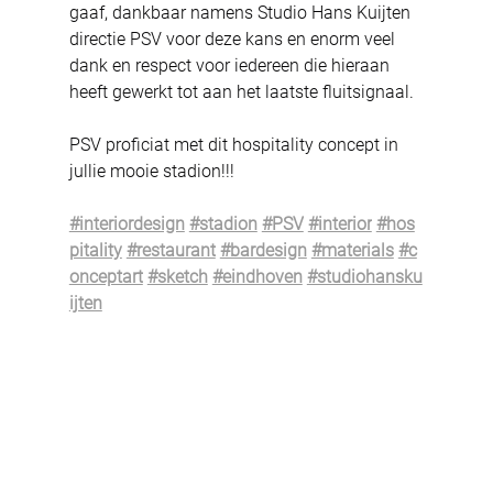
gaaf, dankbaar namens Studio Hans Kuijten 
directie PSV voor deze kans en enorm veel 
dank en respect voor iedereen die hieraan 
heeft gewerkt tot aan het laatste fluitsignaal. 
PSV proficiat met dit hospitality concept in 
jullie mooie stadion!!! 
#interiordesign
#stadion
#PSV
#interior
#hos
pitality
#restaurant
#bardesign
#materials
#c
onceptart
#sketch
#eindhoven
#studiohansku
ijten