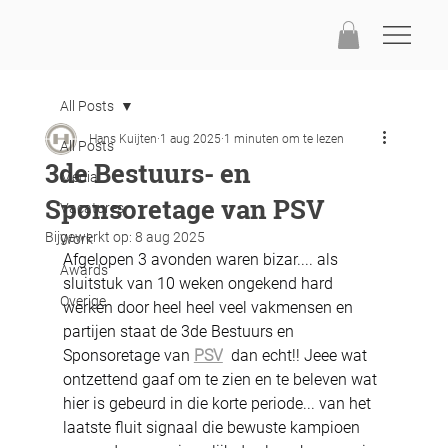
All Posts
Hans Kuijten
1 aug 2025
1 minuten om te lezen
All Posts
3de Bestuurs- en
Media
Sponsoretage van PSV
Vacatures
Bijgewerkt op:
8 aug 2025
Work
Afgelopen 3 avonden waren bizar.... als 
Awards
sluitstuk van 10 weken ongekend hard 
Overige
werken door heel heel veel vakmensen en 
partijen staat de 3de Bestuurs en 
Sponsoretage van 
PSV
  dan echt!! Jeee wat 
ontzettend gaaf om te zien en te beleven wat 
hier is gebeurd in die korte periode... van het 
laatste fluit signaal die bewuste kampioen 