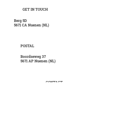
GET IN TOUCH
Berg 5D
5671 CA Nuenen (NL)
POSTAL
Boordseweg 37
5671 AP Nuenen (NL)
CONTACT
T
+31 40 28 421 35
E
info@hanskuijten.nl