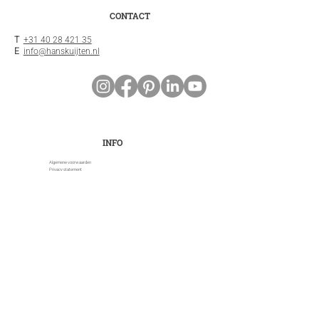
CONTACT
T
+31 40 28 421 35
E
info@hanskuijten.nl
INFO
Algemene voorwaarden
Privacy statement
Disclaimer
Cookies
Klantenservice
Stay Tuned
Email
*