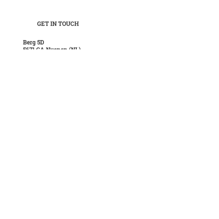
GET IN TOUCH
Berg 5D
5671 CA Nuenen (NL)
POSTAL
Boordseweg 37
5671 AP Nuenen (NL)
CONTACT
T
+31 40 28 421 35
E
info@hanskuijten.nl