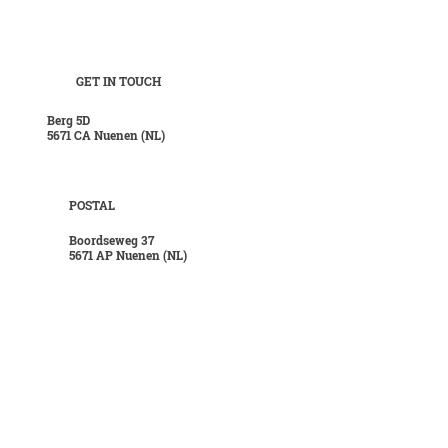
GET IN TOUCH
Berg 5D
5671 CA Nuenen (NL)
POSTAL
Boordseweg 37
5671 AP Nuenen (NL)
CONTACT
T
+31 40 28 421 35
E
info@hanskuijten.nl