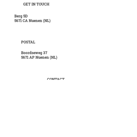
GET IN TOUCH
Berg 5D
5671 CA Nuenen (NL)
POSTAL
Boordseweg 37
5671 AP Nuenen (NL)
CONTACT
T
+31 40 28 421 35
E
info@hanskuijten.nl
INFO