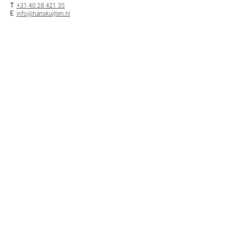
T
+31 40 28 421 35
E
info@hanskuijten.nl
INFO
Algemene voorwaarden
Privacy statement
Disclaimer
Cookies
Klantenservice
Stay Tuned
Email
*